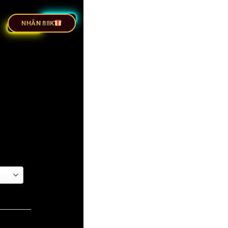
ỰC TIẾP BÓNG ĐÁ
NHÂN 88K