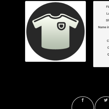
F
L
Sh
Name in
C
C
Q