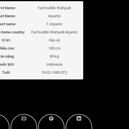
irst Name:
Fachruddin Wahyudi
ast Name:
Aryanto
ort name:
F. Aryanto
 home country:
Fachruddin Wahyudi Aryanto
Vị trí:
Hậu vệ
hiều cao:
185 cm
ân nặng:
89 kg
uốc tịch:
Indonesia
Tuổi:
19-02-1989 (37)