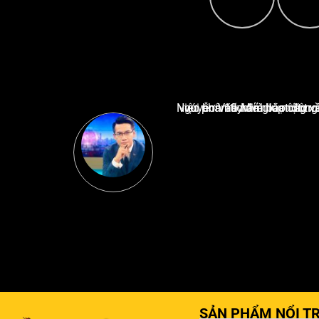
Nguyễn Văn Minh là một trong những chuyên gia hàng đầu về báo cáo tin tức thể thao tạ
SẢN PHẨM NỔI TR