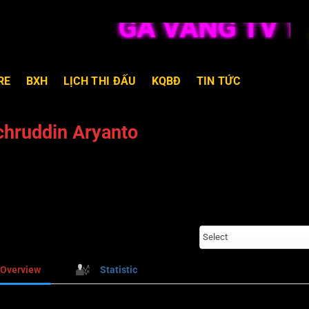
GÀ VÀNG TV TR
RE
BXH
LỊCH THI ĐẤU
KQBĐ
TIN TỨC
chruddin Aryanto
Select
Overview
Statistic