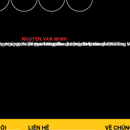
NGUYEN VAN MINH
i Việt Nam, với hơn 10 năm hoạt động trong ngành. Ông có kiến thức sâu rộng và kinh nghiệm đáng kể trong việc phân tích và báo cáo về các sự kiện thể thao hàng đầu. Sự hiểu biết sâu sắc của ông về ngành này đã giúp ông xây dựng uy tín và danh tiếng trong cộng đồng báo chí thể thao.
ỘI
LIÊN HỆ
VỀ CHÚN