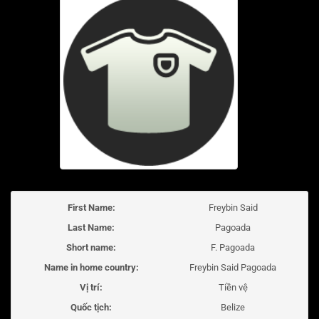
First Name:
Freybin Said
Last Name:
Pagoada
Short name:
F. Pagoada
Name in home country:
Freybin Said Pagoada
Vị trí:
Tiền vệ
Quốc tịch:
Belize