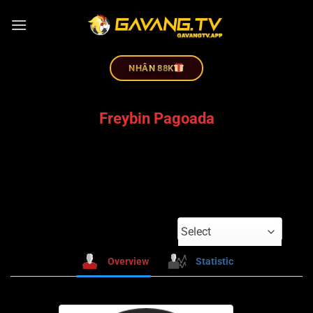
NHÂN 88K
Freybin Pagoada
Select
Overview
Statistic