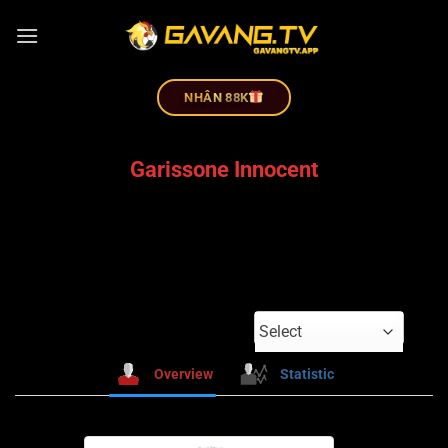
NHÂN 88K
Garissone Innocent
Select
Overview
Statistic