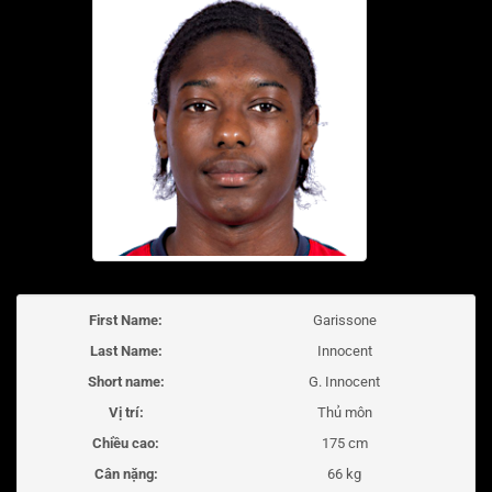
First Name:
Garissone
Last Name:
Innocent
Short name:
G. Innocent
Vị trí:
Thủ môn
Chiều cao:
175 cm
Cân nặng:
66 kg