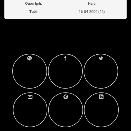
Quốc tịch:
Haiti
Tuổi:
16-04-2000 (26)