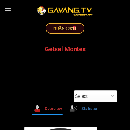
NHÂN 88K
Getsel Montes
Select
Overview
Statistic