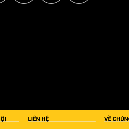
ỘI
LIÊN HỆ
VỀ CHÚN