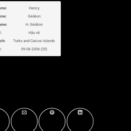
ame:
Hency
ame:
Gédéon
ame:
H. Gédéon
í:
Hậu vệ
ịch:
Turks and Caicos Islands
:
09-06-2006 (20)