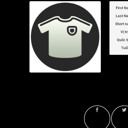
First N
Last N
Short n
Vị tr
Quốc t
Tuổi