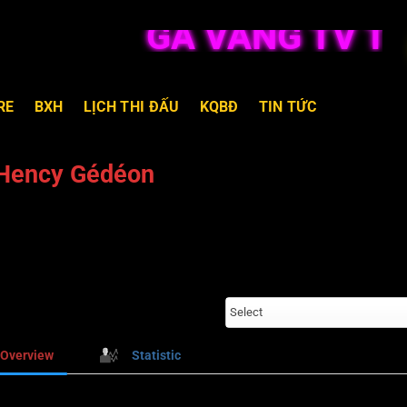
GÀ VÀNG TV TRỰ
RE
BXH
LỊCH THI ĐẤU
KQBĐ
TIN TỨC
Hency Gédéon
Select
Overview
Statistic