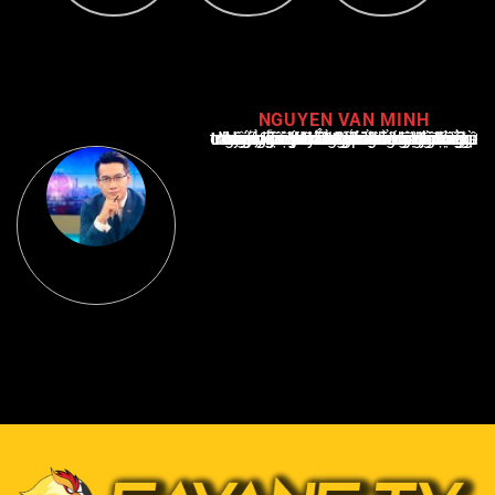
NGUYEN VAN MINH
Nguyễn Văn Minh là một trong những chuyên gia hàng đầu về báo cáo tin tức thể thao tại Việt Nam, với hơn 10 năm hoạt động trong ngành. Ông có kiến thức sâu rộng và kinh nghiệm đáng kể trong việc phân tích và báo cáo về các sự kiện thể thao hàng đầu. Sự hiểu biết sâu sắc của ông về ngành này đã giúp ông xây dựng uy tín và danh tiếng trong cộng đồng báo chí thể thao.