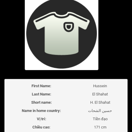
First Name:
Hussein
Last Name:
El Shahat
Short name:
H. El Shahat
Name in home country:
حسين الشحات
Vị trí:
Tiền đạo
Chiều cao:
171 cm