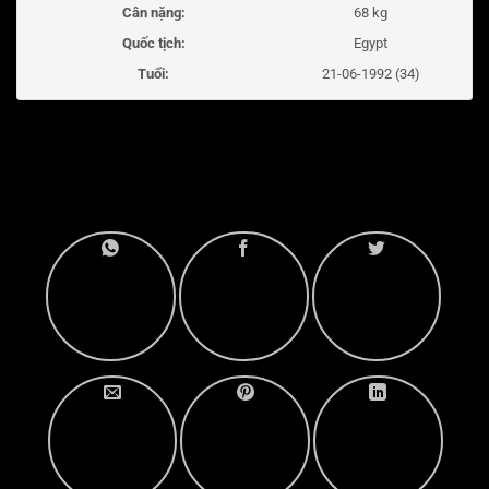
Cân nặng:
68 kg
Quốc tịch:
Egypt
Tuổi:
21-06-1992 (34)