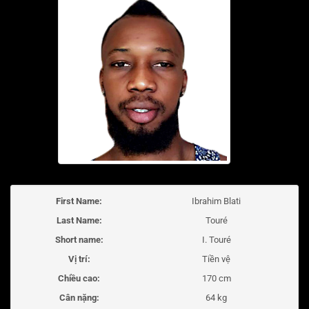
First Name:
Ibrahim Blati
Last Name:
Touré
Short name:
I. Touré
Vị trí:
Tiền vệ
Chiều cao:
170 cm
Cân nặng:
64 kg