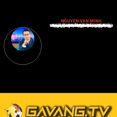
NGUYEN VAN MINH
Nguyễn Văn Minh là một trong những chuyên gia hàng đầu về báo cáo tin tức thể thao tại Việt Nam, với hơn 10 năm hoạt động trong ngành. Ông có kiến thức sâu rộng và kinh nghiệm đáng kể trong việc phân tích và báo cáo về các sự kiện thể thao hàng đầu. Sự hiểu biết sâu sắc của ông về ngành này đã giúp ông xây dựng uy tín và danh tiếng trong cộng đồng báo chí thể thao.