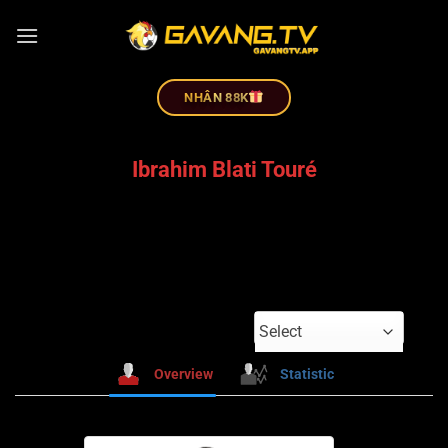
NHÂN 88K
Ibrahim Blati Touré
Select
Overview
Statistic