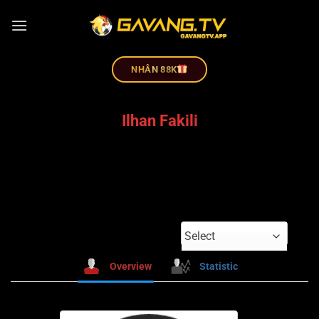
NHÂN 88K
Ilhan Fakili
Select
Overview
Statistic