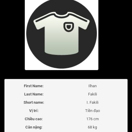
First Name:
Ilhan
Last Name:
Fakili
Short name:
I. Fakili
Vị trí:
Tiền đạo
Chiều cao:
176 cm
Cân nặng:
68 kg