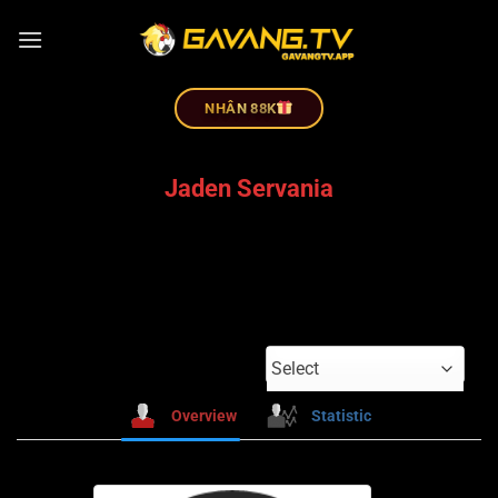
NHÂN 88K
Jaden Servania
Select
Overview
Statistic