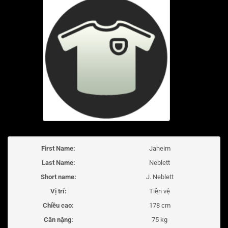
First Name:
Jaheim
Last Name:
Neblett
Short name:
J. Neblett
Vị trí:
Tiền vệ
Chiều cao:
178 cm
Cân nặng:
75 kg