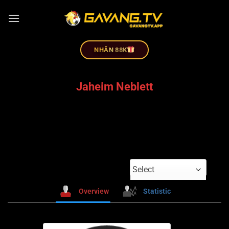
NHÂN 88K
Jaheim Neblett
Select
Overview
Statistic