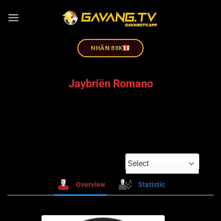
NHÂN 88K
Jaybriën Romano
Select
Overview
Statistic