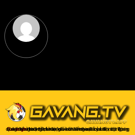
Gavangtv
không chỉ là nơi xem bóng mà còn là một cộng đồng để người hâm mộ kết nối và trao đổi cảm xúc. Trong quá trình theo dõi, khán giả có thể chia sẻ ý kiến, dự đoán kết quả hoặc thảo luận về chiến thuật của đội bóng.