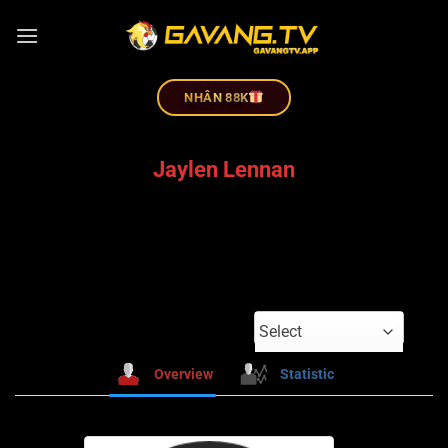
NHÂN 88K
Jaylen Lennan
Select
Overview
Statistic