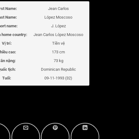
irst Name:
Jean Carlos
ast Name:
López Moscoso
ort name:
J. López
 home country:
Jean Carlos López Moscoso
Vị trí:
Tiền vệ
hiều cao:
173 cm
ân nặng:
73 kg
uốc tịch:
Dominican Republic
Tuổi:
09-11-1993 (32)