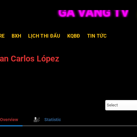
GÀ VÀNG TV T
RE
BXH
LỊCH THI ĐẤU
KQBĐ
TIN TỨC
an Carlos López
Select
Overview
Statistic