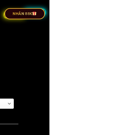
RỰC TIẾP BÓNG ĐÁ
NHÂN 88K