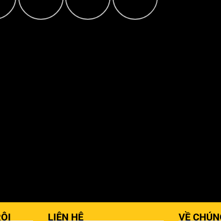
ỘI
LIÊN HỆ
VỀ CHÚN