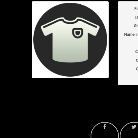
F
L
Sh
Name in
C
C
Q