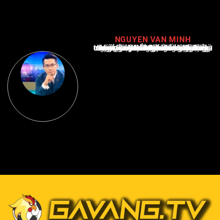
NGUYEN VAN MINH
Nguyễn Văn Minh là một trong những chuyên gia hàng đầu về báo cáo tin tức thể thao tại Việt Nam, với hơn 10 năm hoạt động trong ngành. Ông có kiến thức sâu rộng và kinh nghiệm đáng kể trong việc phân tích và báo cáo về các sự kiện thể thao hàng đầu. Sự hiểu biết sâu sắc của ông về ngành này đã giúp ông xây dựng uy tín và danh tiếng trong cộng đồng báo chí thể thao.