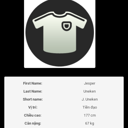
First Name:
Jesper
Last Name:
Uneken
Short name:
J. Uneken
Vị trí:
Tiền đạo
Chiều cao:
177 cm
Cân nặng:
67 kg