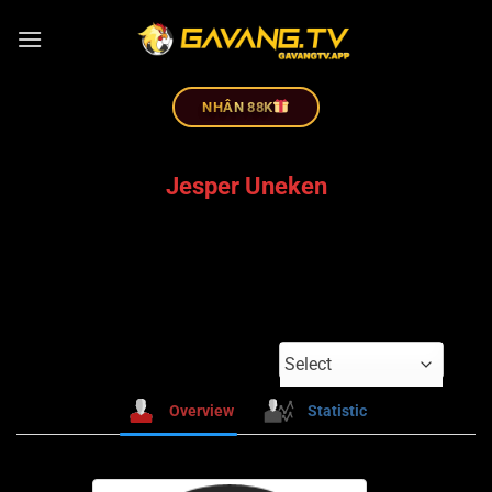
NHÂN 88K
Jesper Uneken
Select
Overview
Statistic