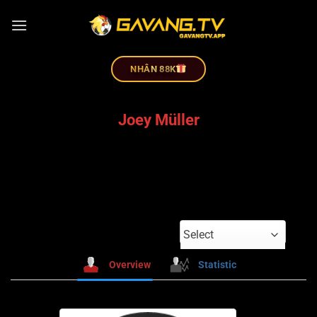
NHÂN 88K
Joey Müller
Select
Overview
Statistic