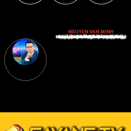
NGUYEN VAN MINH
Nguyễn Văn Minh là một trong những chuyên gia hàng đầu về báo cáo tin tức thể thao tại Việt Nam, với hơn 10 năm hoạt động trong ngành. Ông có kiến thức sâu rộng và kinh nghiệm đáng kể trong việc phân tích và báo cáo về các sự kiện thể thao hàng đầu. Sự hiểu biết sâu sắc của ông về ngành này đã giúp ông xây dựng uy tín và danh tiếng trong cộng đồng báo chí thể thao.