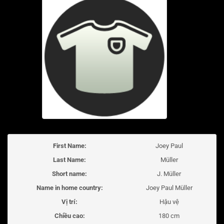
First Name:
Joey Paul
Last Name:
Müller
Short name:
J. Müller
Name in home country:
Joey Paul Müller
Vị trí:
Hậu vệ
Chiều cao:
180 cm