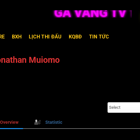
GÀ VÀNG TV TR
RE
BXH
LỊCH THI ĐẤU
KQBĐ
TIN TỨC
onathan Muiomo
Select
Overview
Statistic