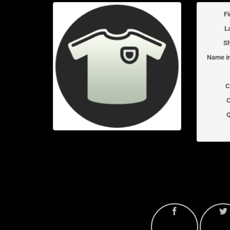
F
L
Sh
Name in
C
C
Q