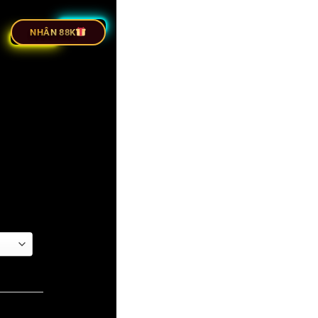
ỰC TIẾP BÓNG ĐÁ
NHÂN 88K