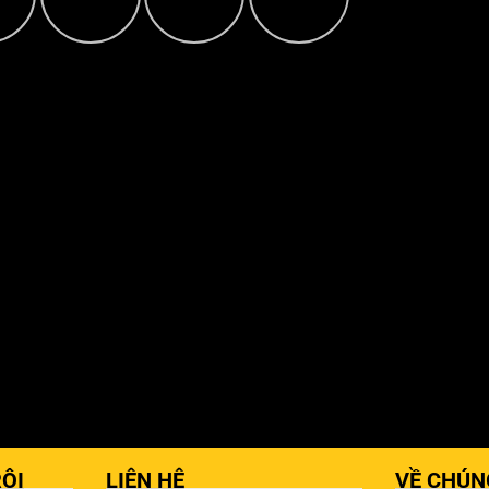
ỘI
LIÊN HỆ
VỀ CHÚN