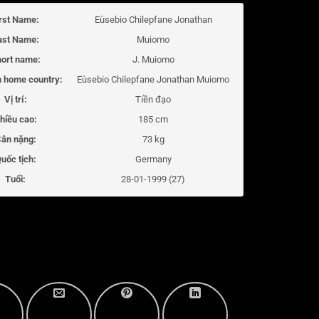
irst Name:
Eùsebio Chilepfane Jonathan
ast Name:
Muiomo
ort name:
J. Muiomo
 home country:
Eùsebio Chilepfane Jonathan Muiomo
Vị trí:
Tiền đạo
hiều cao:
185 cm
ân nặng:
73 kg
uốc tịch:
Germany
Tuổi:
28-01-1999 (27)