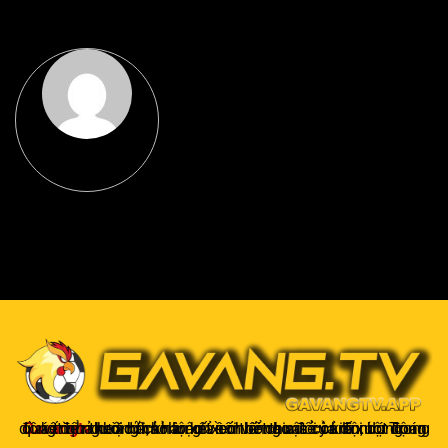
Gavangtv
không chỉ là nơi xem bóng mà còn là một cộng đồng để người hâm mộ kết nối và trao đổi cảm xúc. Trong quá trình theo dõi, khán giả có thể chia sẻ ý kiến, dự đoán kết quả hoặc thảo luận về chiến thuật của đội bóng.