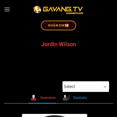
NHÂN 88K
Jordin Wilson
Select
Overview
Statistic