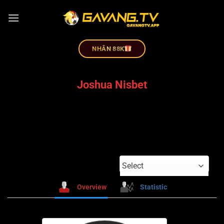
NHÂN 88K
Joshua Nisbet
Select
Overview
Statistic