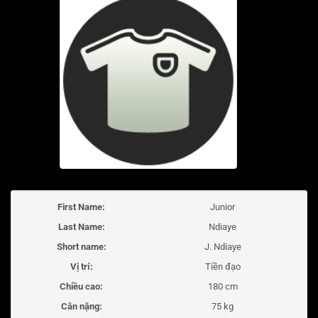
First Name:
Junior
Last Name:
Ndiaye
Short name:
J. Ndiaye
Vị trí:
Tiền đạo
Chiều cao:
180 cm
Cân nặng:
75 kg