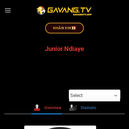
NHÂN 88K
Junior Ndiaye
Select
Overview
Statistic