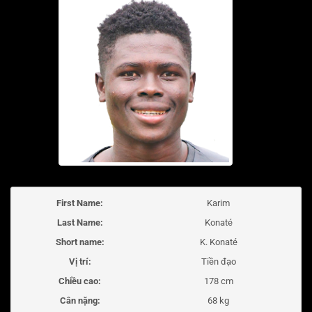
First Name:
Karim
Last Name:
Konaté
Short name:
K. Konaté
Vị trí:
Tiền đạo
Chiều cao:
178 cm
Cân nặng:
68 kg