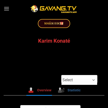
NHÂN 88K
Karim Konaté
Select
Overview
Statistic