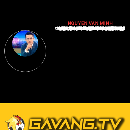
NGUYEN VAN MINH
Nguyễn Văn Minh là một trong những chuyên gia hàng đầu về báo cáo tin tức thể thao tại Việt Nam, với hơn 10 năm hoạt động trong ngành. Ông có kiến thức sâu rộng và kinh nghiệm đáng kể trong việc phân tích và báo cáo về các sự kiện thể thao hàng đầu. Sự hiểu biết sâu sắc của ông về ngành này đã giúp ông xây dựng uy tín và danh tiếng trong cộng đồng báo chí thể thao.