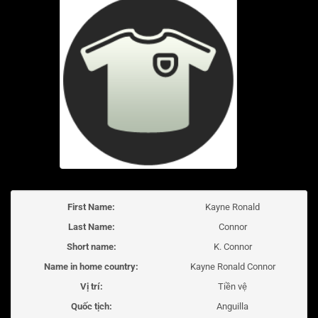
First Name:
Kayne Ronald
Last Name:
Connor
Short name:
K. Connor
Name in home country:
Kayne Ronald Connor
Vị trí:
Tiền vệ
Quốc tịch:
Anguilla