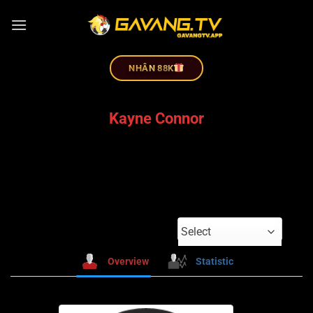
NHÂN 88K
Kayne Connor
Select
Overview
Statistic