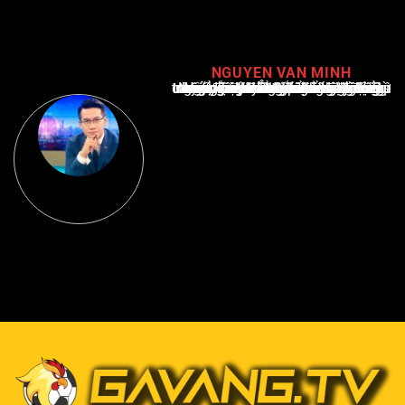
NGUYEN VAN MINH
Nguyễn Văn Minh là một trong những chuyên gia hàng đầu về báo cáo tin tức thể thao tại Việt Nam, với hơn 10 năm hoạt động trong ngành. Ông có kiến thức sâu rộng và kinh nghiệm đáng kể trong việc phân tích và báo cáo về các sự kiện thể thao hàng đầu. Sự hiểu biết sâu sắc của ông về ngành này đã giúp ông xây dựng uy tín và danh tiếng trong cộng đồng báo chí thể thao.