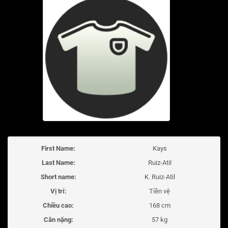
First Name:
Kays
Last Name:
Ruiz-Atil
Short name:
K. Ruiz-Atil
Vị trí:
Tiền vệ
Chiều cao:
168 cm
Cân nặng:
57 kg