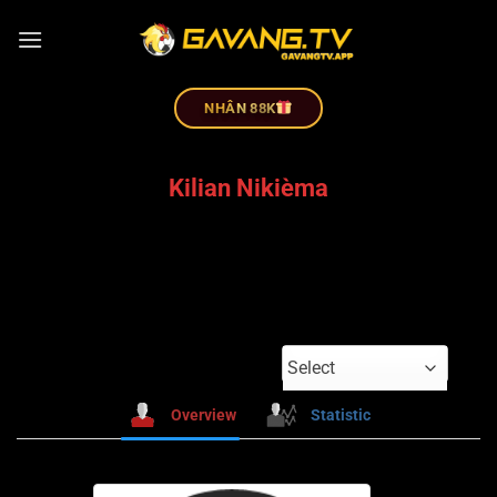
NHÂN 88K
Kilian Nikièma
Select
Overview
Statistic