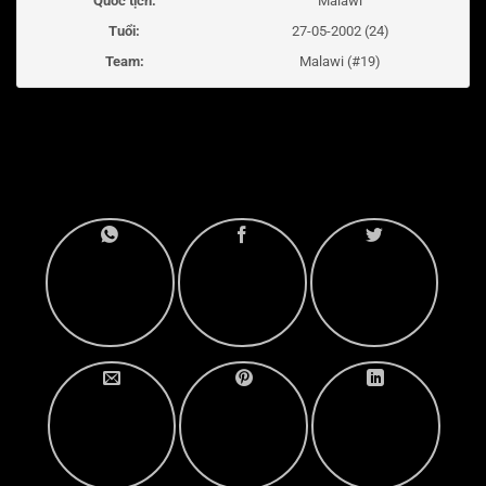
Quốc tịch:
Malawi
Tuổi:
27-05-2002 (24)
Team:
Malawi (#19)