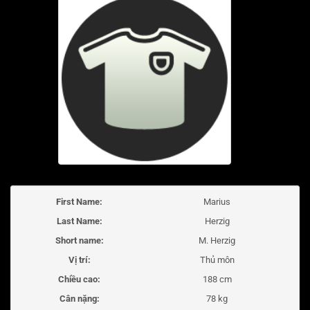
First Name:
Marius
Last Name:
Herzig
Short name:
M. Herzig
Vị trí:
Thủ môn
Chiều cao:
188 cm
Cân nặng:
78 kg