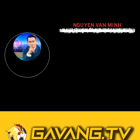
NGUYEN VAN MINH
Nguyễn Văn Minh là một trong những chuyên gia hàng đầu về báo cáo tin tức thể thao tại Việt Nam, với hơn 10 năm hoạt động trong ngành. Ông có kiến thức sâu rộng và kinh nghiệm đáng kể trong việc phân tích và báo cáo về các sự kiện thể thao hàng đầu. Sự hiểu biết sâu sắc của ông về ngành này đã giúp ông xây dựng uy tín và danh tiếng trong cộng đồng báo chí thể thao.