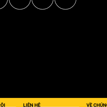
ỘI
LIÊN HỆ
VỀ CHÚN