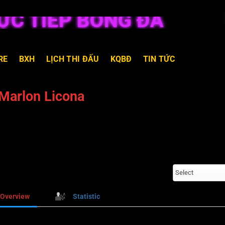
 TIẾP BÓNG ĐÁ
RE
BXH
LỊCH THI ĐẤU
KQBĐ
TIN TỨC
Marlon Licona
Select
Overview
Statistic