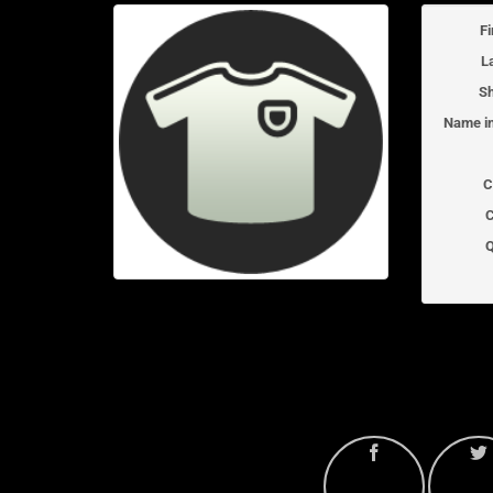
F
L
Sh
Name in
C
C
Q