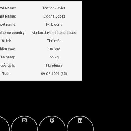
irst Name:
Marlon Javier
ast Name:
Licona López
ort name:
M. Licona
 home country:
Marlon Javier Licona López
Vị trí:
Thủ môn
hiều cao:
185 cm
ân nặng:
55 kg
uốc tịch:
Honduras
Tuổi:
09-02-1991 (35)