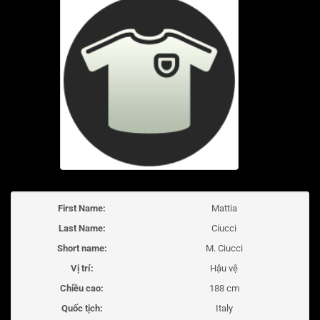
First Name:
Mattia
Last Name:
Ciucci
Short name:
M. Ciucci
Vị trí:
Hậu vệ
Chiều cao:
188 cm
Quốc tịch:
Italy