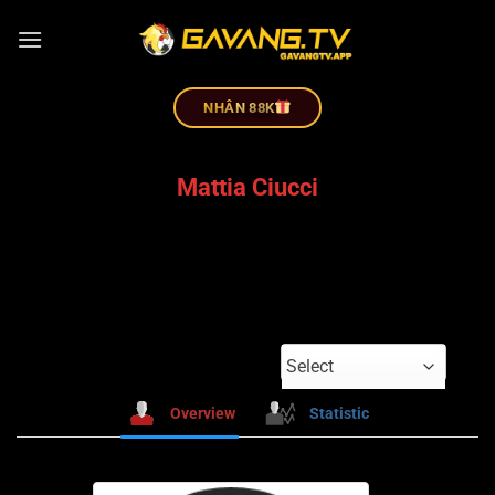
NHÂN 88K
Mattia Ciucci
Select
Overview
Statistic