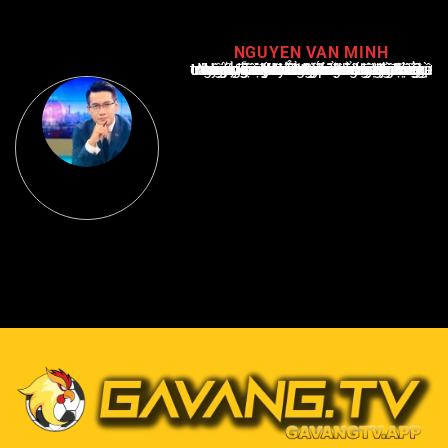
NGUYEN VAN MINH
Nguyễn Văn Minh là một trong những chuyên gia hàng đầu về báo cáo tin tức thể thao tại Việt Nam, với hơn 10 năm hoạt động trong ngành. Ông có kiến thức sâu rộng và kinh nghiệm đáng kể trong việc phân tích và báo cáo về các sự kiện thể thao hàng đầu. Sự hiểu biết sâu sắc của ông về ngành này đã giúp ông xây dựng uy tín và danh tiếng trong cộng đồng báo chí thể thao.