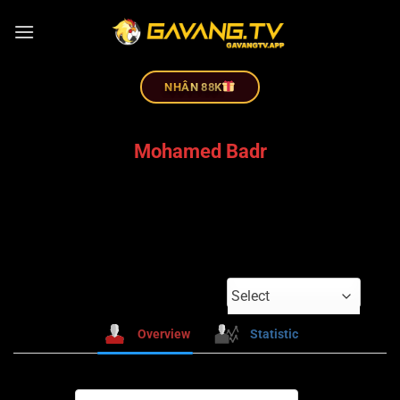
NHÂN 88K
Mohamed Badr
Select
Overview
Statistic