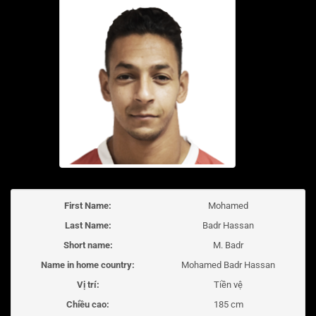
First Name:
Mohamed
Last Name:
Badr Hassan
Short name:
M. Badr
Name in home country:
Mohamed Badr Hassan
Vị trí:
Tiền vệ
Chiều cao:
185 cm