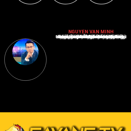
NGUYEN VAN MINH
Nguyễn Văn Minh là một trong những chuyên gia hàng đầu về báo cáo tin tức thể thao tại Việt Nam, với hơn 10 năm hoạt động trong ngành. Ông có kiến thức sâu rộng và kinh nghiệm đáng kể trong việc phân tích và báo cáo về các sự kiện thể thao hàng đầu. Sự hiểu biết sâu sắc của ông về ngành này đã giúp ông xây dựng uy tín và danh tiếng trong cộng đồng báo chí thể thao.