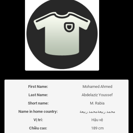
First Name:
Mohamed Ahmed
Last Name:
Abdelaziz Youssef
Short name:
M. Rabia
Name in home country:
محمد ربيعةمحمد ربيعة
Vị trí:
Hậu vệ
Chiều cao:
189 cm