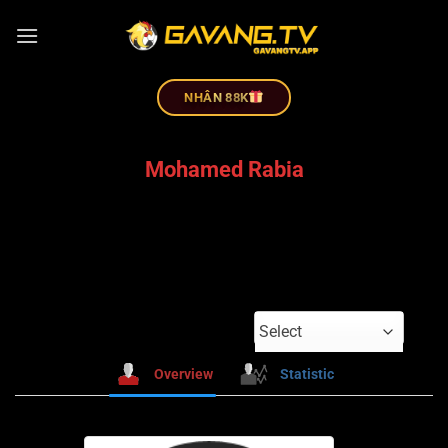
NHÂN 88K
Mohamed Rabia
Select
Overview
Statistic