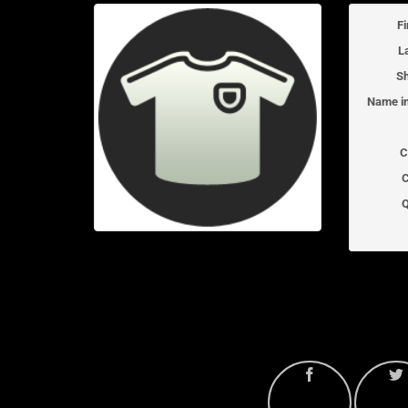
F
L
Sh
Name in
C
C
Q