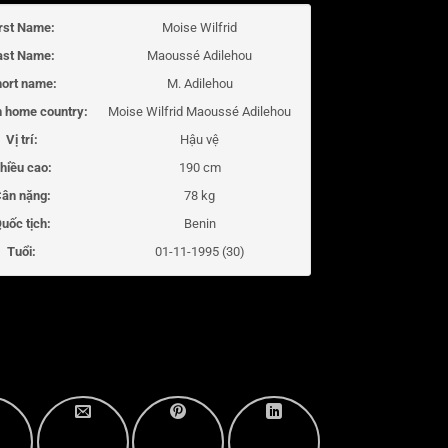
irst Name:
Moise Wilfrid
ast Name:
Maoussé Adilehou
ort name:
M. Adilehou
 home country:
Moise Wilfrid Maoussé Adilehou
Vị trí:
Hậu vệ
hiều cao:
190 cm
ân nặng:
78 kg
uốc tịch:
Benin
Tuổi:
01-11-1995 (30)