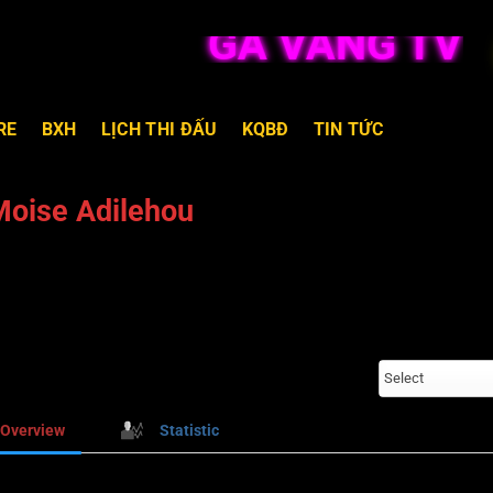
GÀ VÀNG TV T
RE
BXH
LỊCH THI ĐẤU
KQBĐ
TIN TỨC
Moise Adilehou
Select
Overview
Statistic