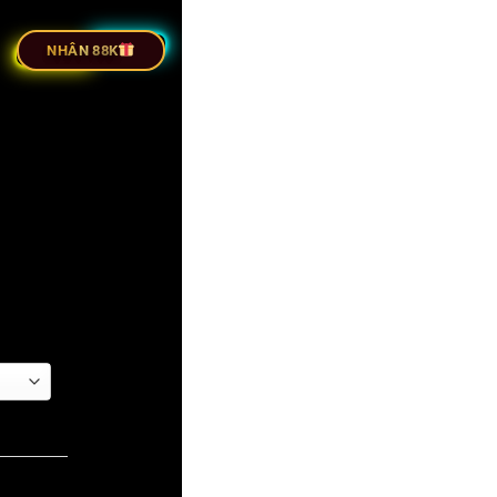
RỰC TIẾP BÓNG ĐÁ
NHÂN 88K