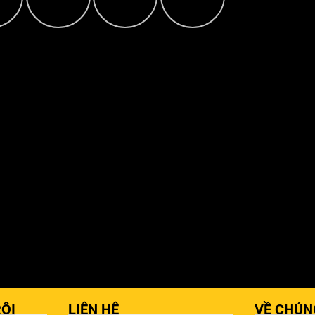
ỘI
LIÊN HỆ
VỀ CHÚN