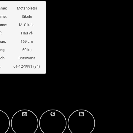
ame:
Motsholetsi
ame:
Sikele
ame:
M. Sikele
í:
Hậu vệ
cao:
169 cm
ng:
60 kg
ịch:
Botswana
:
01-12-1991 (34)