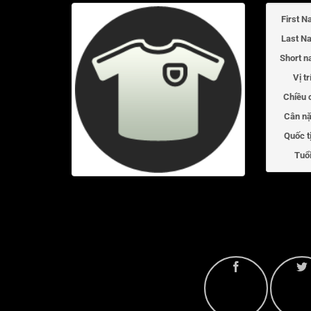
First N
Last N
Short n
Vị tr
Chiều 
Cân nặ
Quốc t
Tuổi