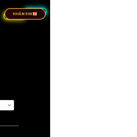
ỰC TIẾP BÓNG ĐÁ
NHÂN 88K