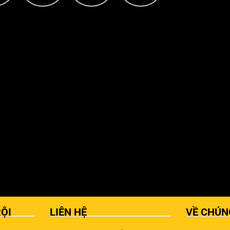
ỘI
LIÊN HỆ
VỀ CHÚN