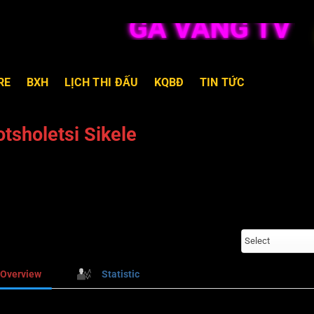
GÀ VÀNG TV TR
RE
BXH
LỊCH THI ĐẤU
KQBĐ
TIN TỨC
tsholetsi Sikele
Select
Overview
Statistic