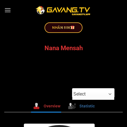
NHÂN 88K
Nana Mensah
Select
Overview
Statistic