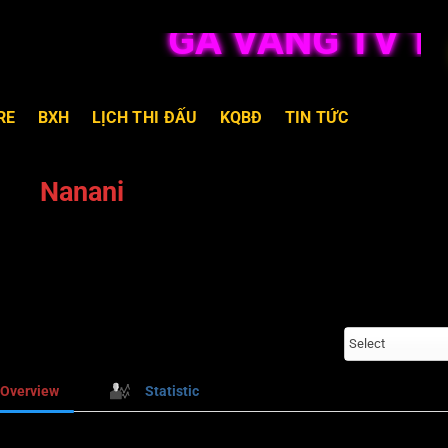
GÀ VÀNG TV TR
RE
BXH
LỊCH THI ĐẤU
KQBĐ
TIN TỨC
Nanani
Select
Overview
Statistic