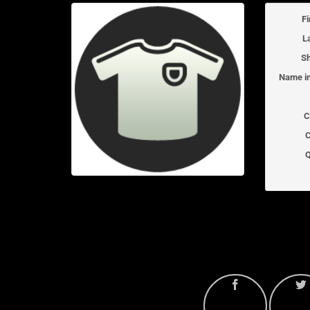
F
L
Sh
Name in
C
C
Q