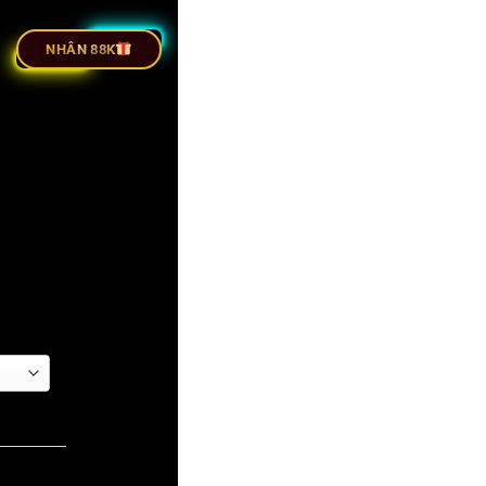
ỰC TIẾP BÓNG ĐÁ
NHÂN 88K