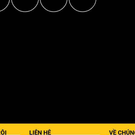
ỘI
LIÊN HỆ
VỀ CHÚN