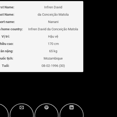
irst Name:
Infren David
ast Name:
da Conceição Matola
ort name:
Nanani
 home country:
Infren David da Conceição Matola
Vị trí:
Hậu vệ
hiều cao:
170 cm
ân nặng:
65 kg
uốc tịch:
Mozambique
Tuổi:
08-02-1996 (30)