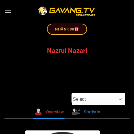
NHÂN 88K
Nazrul Nazari
Select
Overview
Statistic