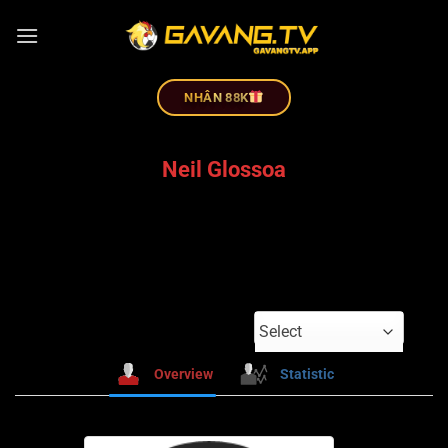
NHÂN 88K
Neil Glossoa
Select
Overview
Statistic