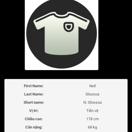
First Name:
Neil
Last Name:
Glossoa
Short name:
N. Glossoa
Vị trí:
Tiền vệ
Chiều cao:
178 cm
Cân nặng:
68 kg