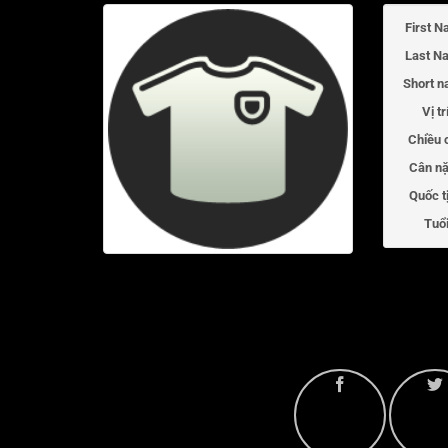
First N
Last N
Short n
Vị tr
Chiều 
Cân nặ
Quốc t
Tuổi