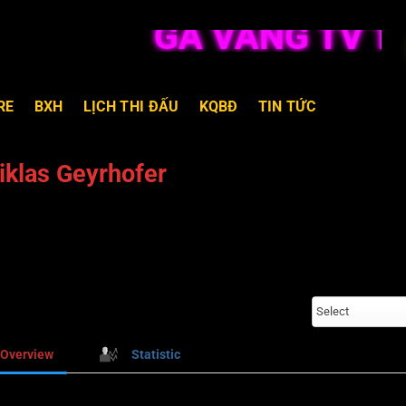
GÀ VÀNG TV TR
RE
BXH
LỊCH THI ĐẤU
KQBĐ
TIN TỨC
iklas Geyrhofer
Select
Overview
Statistic