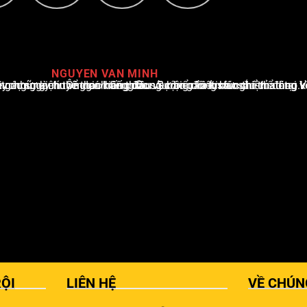
NGUYEN VAN MINH
i Việt Nam, với hơn 10 năm hoạt động trong ngành. Ông có kiến thức sâu rộng và kinh nghiệm đáng kể trong việc phân tích và báo cáo về các sự kiện thể thao hàng đầu. Sự hiểu biết sâu sắc của ông về ngành này đã giúp ông xây dựng uy tín và danh tiếng trong cộng đồng báo chí thể thao.
ỘI
LIÊN HỆ
VỀ CHÚN