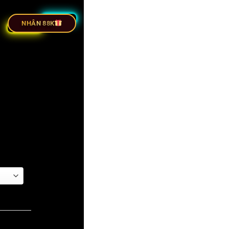
ỰC TIẾP BÓNG ĐÁ
NHÂN 88K