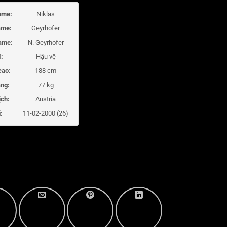
ame:
Niklas
ame:
Geyrhofer
ame:
N. Geyrhofer
í:
Hậu vệ
cao:
188 cm
ng:
77 kg
ịch:
Austria
:
11-02-2000 (26)