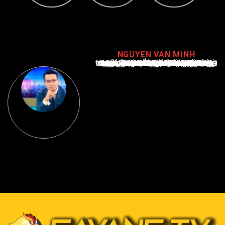
NGUYEN VAN MINH
Nguyễn Văn Minh là một trong những chuyên gia hàng đầu về báo cáo tin tức thể thao tại Việt Nam, với hơn 10 năm hoạt động trong ngành. Ông có kiến thức sâu rộng và kinh nghiệm đáng kể trong việc phân tích và báo cáo về các sự kiện thể thao hàng đầu. Sự hiểu biết sâu sắc của ông về ngành này đã giúp ông xây dựng uy tín và danh tiếng trong cộng đồng báo chí thể thao.