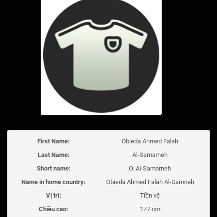
First Name:
Obieda Ahmed Falah
Last Name:
Al-Samarneh
Short name:
O. Al-Samarneh
Name in home country:
Obieda Ahmed Falah Al-Samrieh
Vị trí:
Tiền vệ
Chiều cao:
177 cm