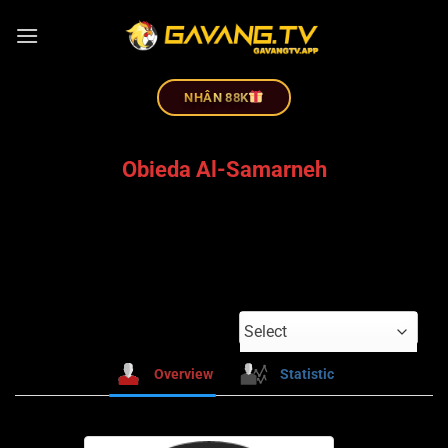
NHÂN 88K
Obieda Al-Samarneh
Select
Overview
Statistic