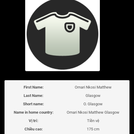
First Name:
Omari Nkosi Matthew
Last Name:
Glasgow
Short name:
O. Glasgow
Name in home country:
Omari Nkosi Matthew Glasgow
Vị trí:
Tiền vệ
Chiều cao:
175 cm