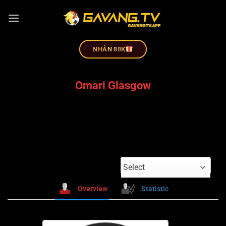
NHÂN 88K
Omari Glasgow
Select
Overview
Statistic