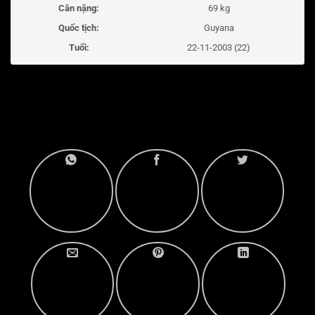
Cân nặng:
69 kg
Quốc tịch:
Guyana
Tuổi:
22-11-2003 (22)