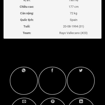
Vị trí:
Tiền vệ
Chiều cao:
177 cm
Cân nặng:
72 kg
Quốc tịch:
Spain
Tuổi:
20-08-1994 (31)
Team:
Rayo Vallecano (#23)