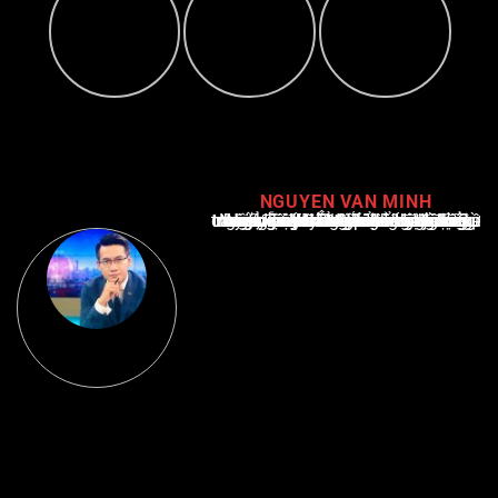
NGUYEN VAN MINH
Nguyễn Văn Minh là một trong những chuyên gia hàng đầu về báo cáo tin tức thể thao tại Việt Nam, với hơn 10 năm hoạt động trong ngành. Ông có kiến thức sâu rộng và kinh nghiệm đáng kể trong việc phân tích và báo cáo về các sự kiện thể thao hàng đầu. Sự hiểu biết sâu sắc của ông về ngành này đã giúp ông xây dựng uy tín và danh tiếng trong cộng đồng báo chí thể thao.