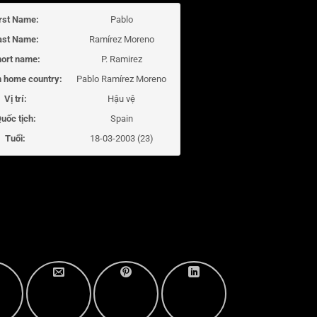
irst Name:
Pablo
ast Name:
Ramírez Moreno
ort name:
P. Ramirez
 home country:
Pablo Ramírez Moreno
Vị trí:
Hậu vệ
uốc tịch:
Spain
Tuổi:
18-03-2003 (23)