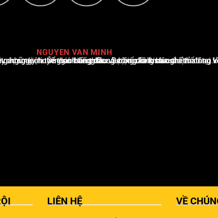
NGUYEN VAN MINH
i Việt Nam, với hơn 10 năm hoạt động trong ngành. Ông có kiến thức sâu rộng và kinh nghiệm đáng kể trong việc phân tích và báo cáo về các sự kiện thể thao hàng đầu. Sự hiểu biết sâu sắc của ông về ngành này đã giúp ông xây dựng uy tín và danh tiếng trong cộng đồng báo chí thể thao.
ỘI
LIÊN HỆ
VỀ CHÚN