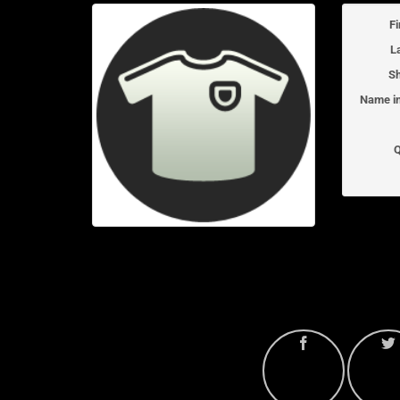
F
L
Sh
Name in
Q