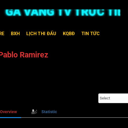
GÀ VÀNG TV TRỰC TIẾP
RE
BXH
LỊCH THI ĐẤU
KQBĐ
TIN TỨC
Pablo Ramirez
Select
Overview
Statistic