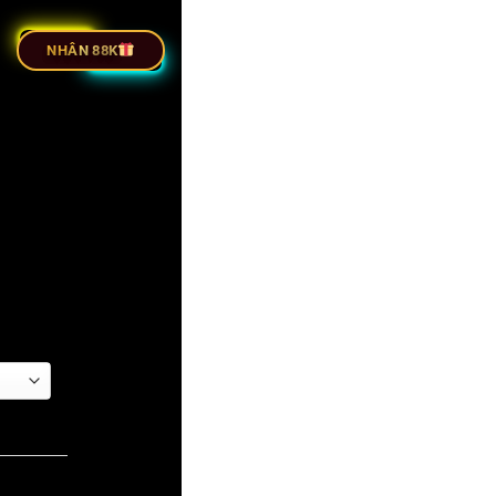
 BÓNG ĐÁ
NHÂN 88K