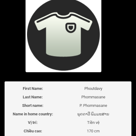
First Name:
Phoutdavy
Last Name:
Phommasane
Short name:
P. Phommasane
Name in home country:
ພຸດດາວີ ພົມມະສານ
Vị trí:
Tiền vệ
Chiều cao:
170 cm