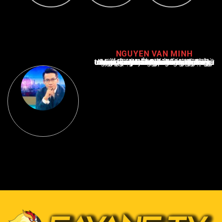
NGUYEN VAN MINH
Nguyễn Văn Minh là một trong những chuyên gia hàng đầu về báo cáo tin tức thể thao tại Việt Nam, với hơn 10 năm hoạt động trong ngành. Ông có kiến thức sâu rộng và kinh nghiệm đáng kể trong việc phân tích và báo cáo về các sự kiện thể thao hàng đầu. Sự hiểu biết sâu sắc của ông về ngành này đã giúp ông xây dựng uy tín và danh tiếng trong cộng đồng báo chí thể thao.