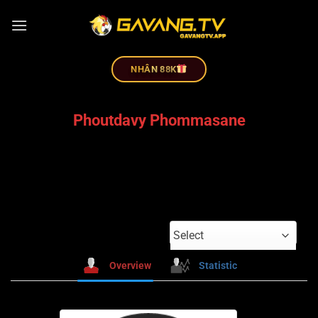
NHÂN 88K
Phoutdavy Phommasane
Select
Overview
Statistic