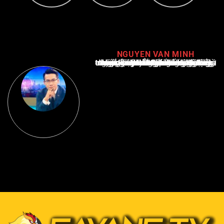
NGUYEN VAN MINH
Nguyễn Văn Minh là một trong những chuyên gia hàng đầu về báo cáo tin tức thể thao tại Việt Nam, với hơn 10 năm hoạt động trong ngành. Ông có kiến thức sâu rộng và kinh nghiệm đáng kể trong việc phân tích và báo cáo về các sự kiện thể thao hàng đầu. Sự hiểu biết sâu sắc của ông về ngành này đã giúp ông xây dựng uy tín và danh tiếng trong cộng đồng báo chí thể thao.