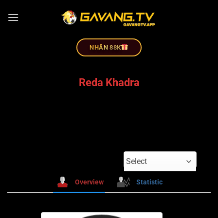
NHÂN 88K
Reda Khadra
Select
Overview
Statistic