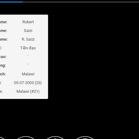
ame:
Robert
ame:
Saizi
ame:
R. Saizi
í:
Tiền đạo
cao:
'
ng:
'
ịch:
Malawi
:
05-07-2003 (23)
m:
Malawi (#21)