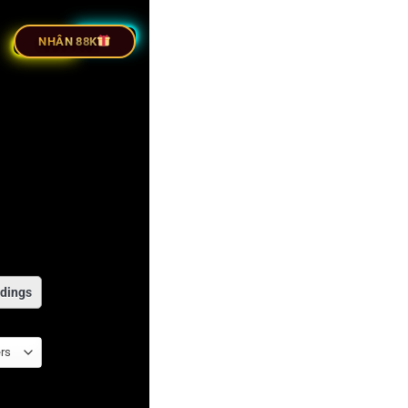
ỰC TIẾP BÓNG ĐÁ
NHÂN 88K
dings
rs