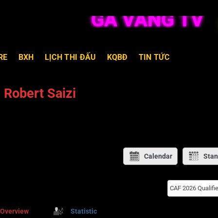
GÀ VÀNG TV TR
RE
BXH
LỊCH THI ĐẤU
KQBĐ
TIN TỨC
Robert Saizi
Calendar
Stan
CAF 2026 Qualifie
Overview
Statistic