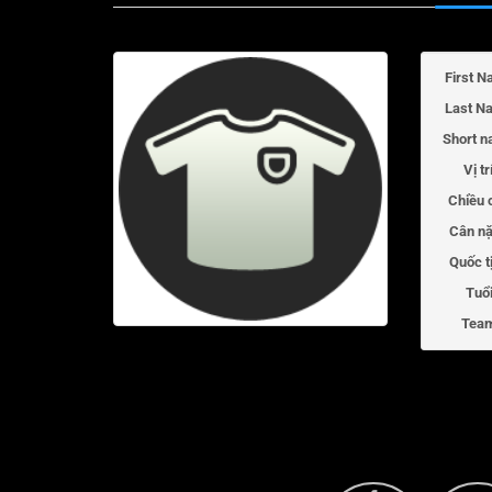
First N
Last N
Short n
Vị tr
Chiều 
Cân nặ
Quốc t
Tuổi
Tea