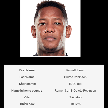
First Name:
Romell Samir
Last Name:
Quioto Robinson
Short name:
R. Quioto
Name in home country:
Romell Samir Quioto Robinson
Vị trí:
Tiền đạo
Chiều cao:
180 cm