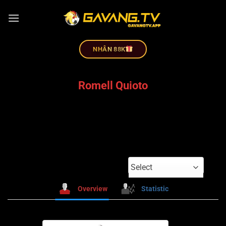
NHÂN 88K
Romell Quioto
Select
Overview
Statistic