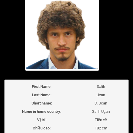
First Name:
Salih
Last Name:
Uçan
Short name:
S. Uçan
Name in home country:
Salih Uçan
Vị trí:
Tiền vệ
Chiều cao:
182 cm