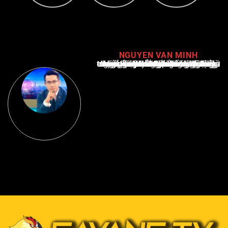
NGUYEN VAN MINH
Nguyễn Văn Minh là một trong những chuyên gia hàng đầu về báo cáo tin tức thể thao tại Việt Nam, với hơn 10 năm hoạt động trong ngành. Ông có kiến thức sâu rộng và kinh nghiệm đáng kể trong việc phân tích và báo cáo về các sự kiện thể thao hàng đầu. Sự hiểu biết sâu sắc của ông về ngành này đã giúp ông xây dựng uy tín và danh tiếng trong cộng đồng báo chí thể thao.