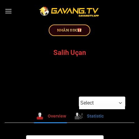
NHÂN 88K
Salih Uçan
Select
Overview
Statistic