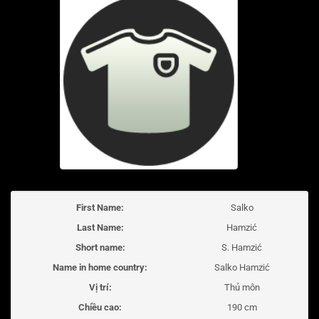
First Name:
Salko
Last Name:
Hamzić
Short name:
S. Hamzić
Name in home country:
Salko Hamzić
Vị trí:
Thủ môn
Chiều cao:
190 cm