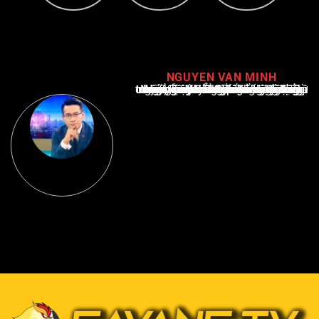
NGUYEN VAN MINH
Nguyễn Văn Minh là một trong những chuyên gia hàng đầu về báo cáo tin tức thể thao tại Việt Nam, với hơn 10 năm hoạt động trong ngành. Ông có kiến thức sâu rộng và kinh nghiệm đáng kể trong việc phân tích và báo cáo về các sự kiện thể thao hàng đầu. Sự hiểu biết sâu sắc của ông về ngành này đã giúp ông xây dựng uy tín và danh tiếng trong cộng đồng báo chí thể thao.