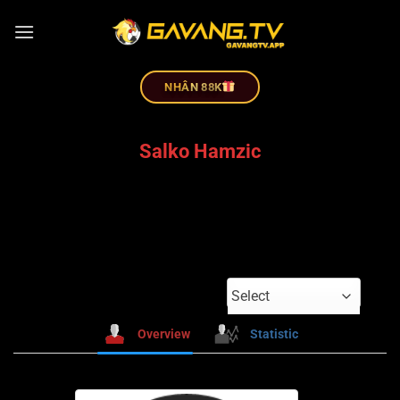
NHÂN 88K
Salko Hamzic
Select
Overview
Statistic