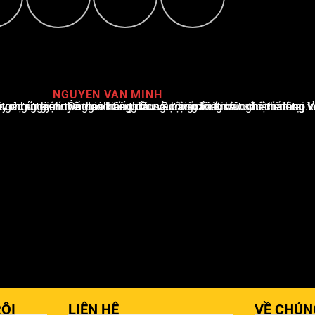
NGUYEN VAN MINH
i Việt Nam, với hơn 10 năm hoạt động trong ngành. Ông có kiến thức sâu rộng và kinh nghiệm đáng kể trong việc phân tích và báo cáo về các sự kiện thể thao hàng đầu. Sự hiểu biết sâu sắc của ông về ngành này đã giúp ông xây dựng uy tín và danh tiếng trong cộng đồng báo chí thể thao.
ỘI
LIÊN HỆ
VỀ CHÚN