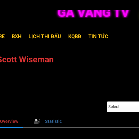
GÀ VÀNG TV TR
RE
BXH
LỊCH THI ĐẤU
KQBĐ
TIN TỨC
Scott Wiseman
Select
Overview
Statistic