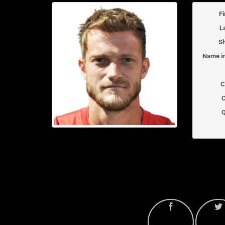
F
L
Sh
Name in
C
C
Q