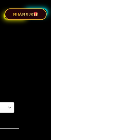
ỰC TIẾP BÓNG ĐÁ
NHÂN 88K