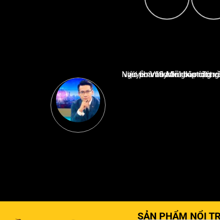
Nguyễn Văn Minh là một trong những chuyên gia hàng đầu về báo cáo tin tức thể thao tạ
SẢN PHẨM NỔI TR