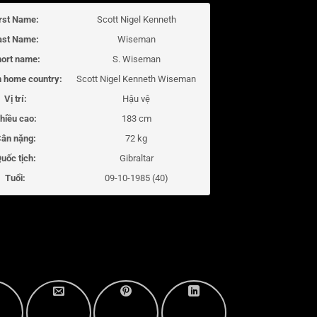
irst Name:
Scott Nigel Kenneth
ast Name:
Wiseman
ort name:
S. Wiseman
 home country:
Scott Nigel Kenneth Wiseman
Vị trí:
Hậu vệ
hiều cao:
183 cm
ân nặng:
72 kg
uốc tịch:
Gibraltar
Tuổi:
09-10-1985 (40)