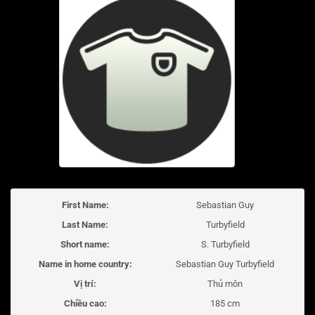
First Name:
Sebastian Guy
Last Name:
Turbyfield
Short name:
S. Turbyfield
Name in home country:
Sebastian Guy Turbyfield
Vị trí:
Thủ môn
Chiều cao:
185 cm