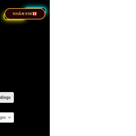
ỰC TIẾP BÓNG ĐÁ
NHÂN 88K
dings
ages