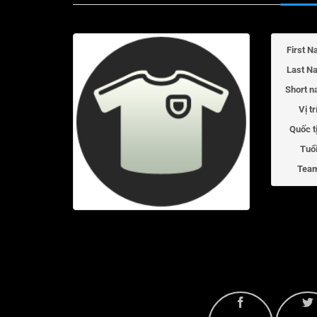
First N
Last N
Short n
Vị tr
Quốc t
Tuổi
Tea