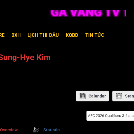
GÀ VÀNG TV TR
RE
BXH
LỊCH THI ĐẤU
KQBĐ
TIN TỨC
Sung-Hye Kim
Calendar
Stan
AFC 2026 Qualifiers 3-4 st
Overview
Statistic