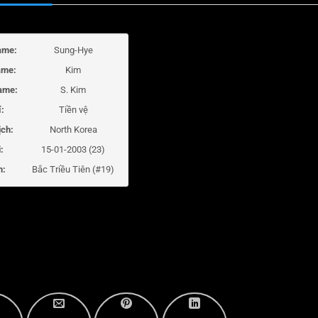
ame:
Sung-Hye
ame:
Kim
ame:
S. Kim
í:
Tiền vệ
ịch:
North Korea
:
15-01-2003 (23)
m:
Bắc Triều Tiên (#19)