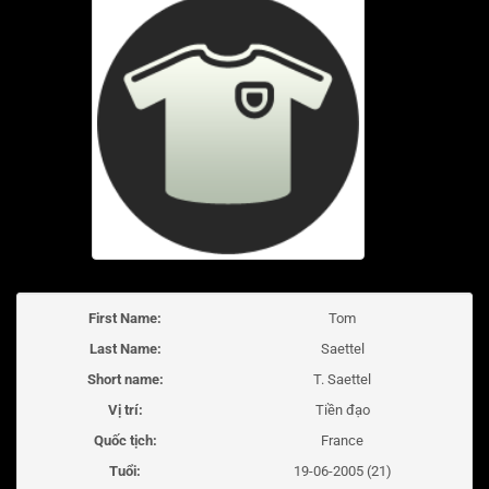
First Name:
Tom
Last Name:
Saettel
Short name:
T. Saettel
Vị trí:
Tiền đạo
Quốc tịch:
France
Tuổi:
19-06-2005 (21)