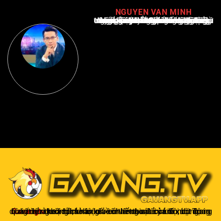
NGUYEN VAN MINH
Nguyễn Văn Minh là một trong những chuyên gia hàng đầu về báo cáo tin tức thể thao tại Việt Nam, với hơn 10 năm hoạt động trong ngành. Ông có kiến thức sâu rộng và kinh nghiệm đáng kể trong việc phân tích và báo cáo về các sự kiện thể thao hàng đầu. Sự hiểu biết sâu sắc của ông về ngành này đã giúp ông xây dựng uy tín và danh tiếng trong cộng đồng báo chí thể thao.
Gavangtv
không chỉ là nơi xem bóng mà còn là một cộng đồng để người hâm mộ kết nối và trao đổi cảm xúc. Trong quá trình theo dõi, khán giả có thể chia sẻ ý kiến, dự đoán kết quả hoặc thảo luận về chiến thuật của đội bóng.