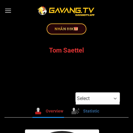
NHÂN 88K
Tom Saettel
Select
Overview
Statistic